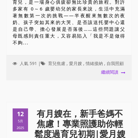
育兒，是一場身心俱疲卻無比珍貴的旅程。對許
多家有 0～6 歲嬰幼兒的家長來說，生活中充滿
著無數第一次的挑戰——半夜醒來無數次的夜
奶、孩子突如其來的大哭、是否該送托嬰中心還
是自己帶、擔心發展是否落後……這些問題讓父
母既感到責任重大，又容易陷入「我是不是做得
不夠...
人氣 591 |
育兒焦慮
,
愛月嫂
,
情緒接納
,
自我照顧
繼續閱讀
有月嫂在，新手爸媽不
12
焦慮！專業照護助你輕
5月
2025
鬆度過育兒初期|愛月嫂