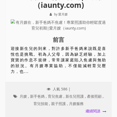
（iaunty.com)
by 愛月嫂
前言
迎接新生兒的到來，對許多新手爸媽來說既是喜
悅也是挑戰。初為人父母，因為缺乏經驗，加上
寶寶的作息不規律，常常讓家庭陷入焦慮與無助
的狀況。有月嫂專業協助，不僅能減輕育兒壓
力，也...
人氣 586 |
月嫂
,
新手爸媽
,
育兒焦慮
,
新生兒照護
,
產後照顧
,
育兒技能
,
親子照護
,
月嫂服務
繼續閱讀