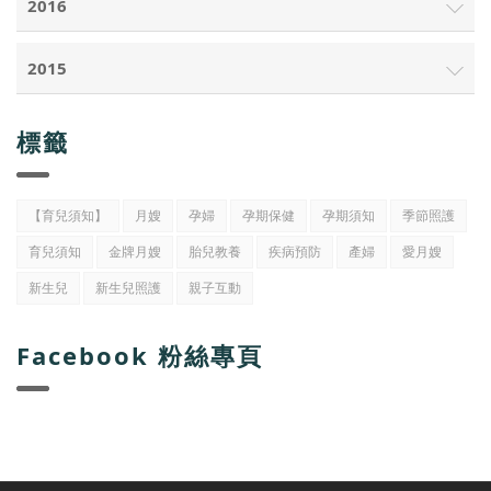
2016
2015
標籤
【育兒須知】
月嫂
孕婦
孕期保健
孕期須知
季節照護
育兒須知
金牌月嫂
胎兒教養
疾病預防
產婦
愛月嫂
新生兒
新生兒照護
親子互動
Facebook 粉絲專頁