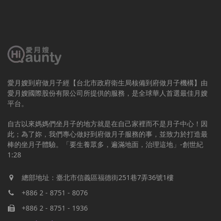
愛月嫂到府做月子經【台北市政府衛生局核備到府做月子機構】由
愛月嫂國際股份有限公司所提供的服務，是全球華人首選最佳月嫂
平台。
自古以來媽媽們坐月子的地方就是在自己家裡而不是月子中心！因
此；為了妳，我們專心做好到府做月子服務的事，並致力於打造最
棒的坐月子體驗。「要生養眾多，遍滿地面，治理這地」-創世紀
1:28
總部地址：臺北市信義區福德街251巷7弄36號1樓
+886 2 - 8751 - 8076
+886 2 - 8751 - 1936