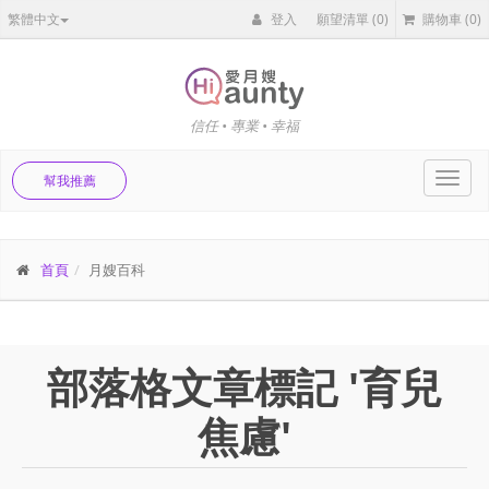
繁體中文
登入
願望清單
(0)
購物車
(0)
信任 • 專業 • 幸福
Toggl
幫我推薦
navig
首頁
月嫂百科
部落格文章標記 '育兒
焦慮'