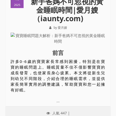
新手爸媽不可忽視的黃
2025
金睡眠時間|愛月嫂
（iaunty.com)
by 愛月嫂
前言
許多0-6歲的寶寶家長常感到困擾，特別是在寶
寶的睡眠問題上。睡眠質量不佳不僅影響寶寶的
成長發育，也使家長身心疲累。本文將從新生兒
到幼兒不同階段，介紹合理的睡眠需求，並提供
家長簡單實用的調整建議，幫助寶寶和您一起擁
有好眠。
...
人氣 447 |