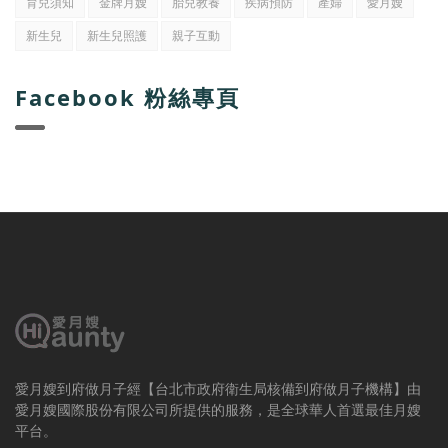
育兒須知
金牌月嫂
胎兒教養
疾病預防
產婦
愛月嫂
新生兒
新生兒照護
親子互動
Facebook 粉絲專頁
愛月嫂到府做月子經【台北市政府衛生局核備到府做月子機構】由
愛月嫂國際股份有限公司所提供的服務，是全球華人首選最佳月嫂
平台。