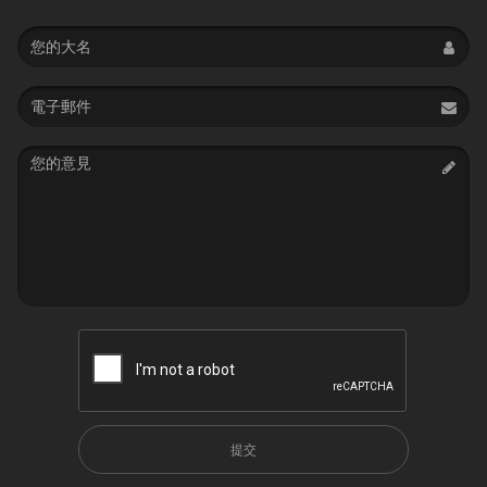
Name
Email
address
Message
提交