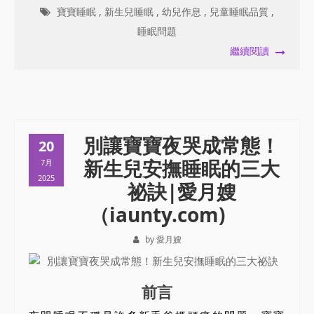
寶寶睡眠
,
新生兒睡眠
,
幼兒作息
,
兒童睡眠品質
,
睡眠問題
繼續閱讀
別讓寶寶夜哭成常態！
20
新生兒安撫睡眠的三大
7月
2025
祕訣|愛月嫂
（iaunty.com)
by 愛月嫂
前言