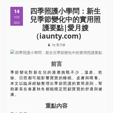
四季照護小學問：新生
14
兒季節變化中的實用照
10月
2025
護要點|愛月嫂
（iaunty.com)
by 愛月嫂
前言
季節變化對新生兒的適應挑戰不少，溫差、乾
燥、日照都可能影響寶寶的睡眠、皮膚與喂養。
本文以臨床經驗整理出季節照護的實用原則，幫
助家長在春夏秋冬都能穩定照顧寶寶的舒適與健
康。
重點內容