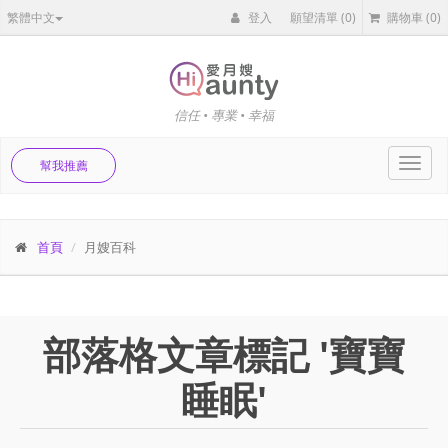
繁體中文
登入
願望清單
(0)
購物車
(0)
信任 • 專業 • 幸福
Toggl
幫我推薦
navig
首頁
月嫂百科
部落格文章標記 '寶寶
睡眠'