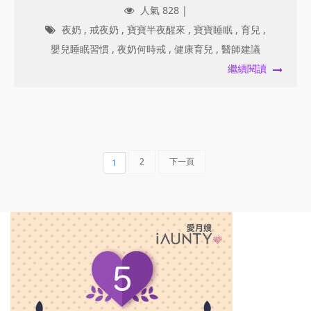
人氣 828 |
夜奶
,
戒夜奶
,
寶寶半夜醒來
,
寶寶睡眠
,
育兒
,
嬰兒睡眠習慣
,
夜奶何時戒
,
健康育兒
,
醫師建議
繼續閱讀
2
下一頁
1