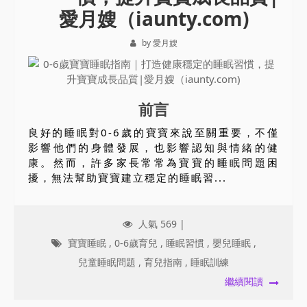
愛月嫂（iaunty.com)
by 愛月嫂
前言
良好的睡眠對0-6歲的寶寶來說至關重要，不僅
影響他們的身體發展，也影響認知與情緒的健
康。然而，許多家長常常為寶寶的睡眠問題困
擾，無法幫助寶寶建立穩定的睡眠習...
人氣 569 |
寶寶睡眠
,
0-6歲育兒
,
睡眠習慣
,
嬰兒睡眠
,
兒童睡眠問題
,
育兒指南
,
睡眠訓練
繼續閱讀