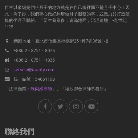
自古以來媽媽們坐月子的地方就是在自己家裡而不是月子中心！因
此；為了妳，我們專心做好到府做月子服務的事，並致力於打造最
棒的坐月子體驗。「要生養眾多，遍滿地面，治理這地」-創世紀
1:28
總部地址：臺北市信義區福德街251巷7弄36號1樓
+886 2 - 8751 - 8076
+886 2 - 8751 - 1936
service@iaunty.com
統一編號：54651198
「法律顧問：
陳俐婷律師
」、「維欣聯合律師事務所」
聯絡我們