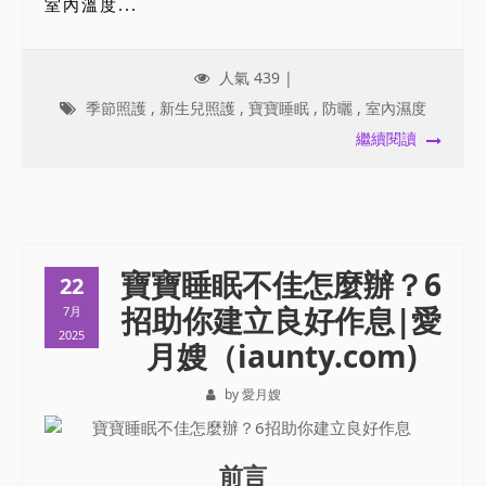
室內溫度...
人氣 439 |
季節照護
,
新生兒照護
,
寶寶睡眠
,
防曬
,
室內濕度
繼續閱讀
寶寶睡眠不佳怎麼辦？6
22
招助你建立良好作息|愛
7月
2025
月嫂（iaunty.com)
by 愛月嫂
前言