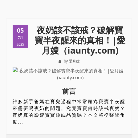
夜奶該不該戒？破解寶
05
寶半夜醒來的真相！|愛
7月
2025
月嫂（iaunty.com)
by 愛月嫂
前言
許多新手爸媽在育兒過程中常常頭疼寶寶半夜醒
來需要喝夜奶的問題。究竟寶寶何時該戒夜奶？
夜奶真的影響寶寶睡眠品質嗎？本文將從醫學角
度...