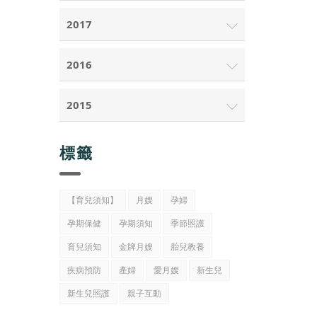
2017
2016
2015
標籤
【育兒須知】
月嫂
孕婦
孕期保健
孕期須知
季節照護
育兒須知
金牌月嫂
胎兒教養
疾病預防
產婦
愛月嫂
新生兒
新生兒照護
親子互動