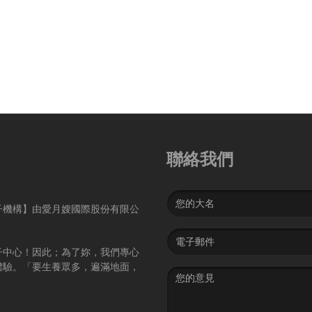
聯絡我們
Name
子機構】由愛月嫂國際股份有限公
Email
address
子中心！因此；為了妳，我們專心
體驗。「要生養眾多，遍滿地面，
Message