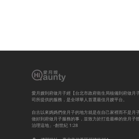
愛月嫂到府做月子經【台北市政府衛生局核備到府做月
司所提供的服務，是全球華人首選最佳月嫂平台。
自古以來媽媽們坐月子的地方就是在自己家裡而不是月
做好到府做月子服務的事，並致力於打造最棒的坐月子
治理這地」-創世紀 1:28