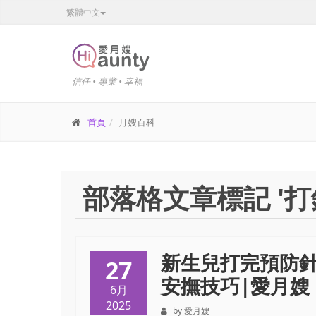
繁體中文
信任 • 專業 • 幸福
首頁
月嫂百科
部落格文章標記 '打
新生兒打完預防
27
安撫技巧|愛月嫂（i
6月
2025
by 愛月嫂