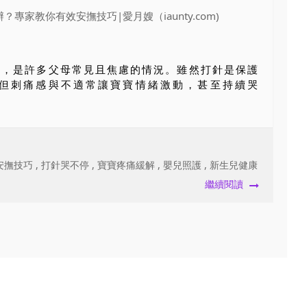
止，是許多父母常見且焦慮的情況。雖然打針是保護
但刺痛感與不適常讓寶寶情緒激動，甚至持續哭
安撫技巧
,
打針哭不停
,
寶寶疼痛緩解
,
嬰兒照護
,
新生兒健康
繼續閱讀