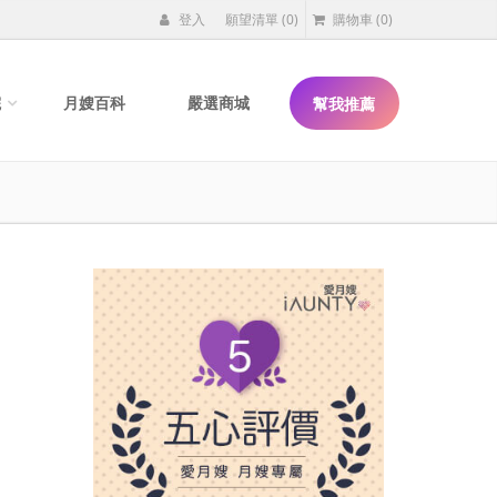
登入
願望清單
(0)
購物車
(0)
院
月嫂百科
嚴選商城
幫我推薦