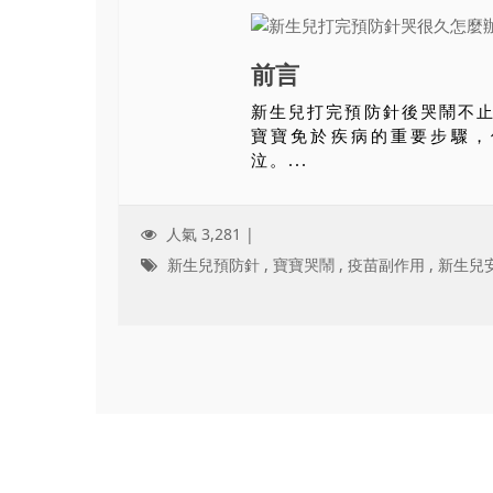
前言
新生兒打完預防針後哭鬧不
寶寶免於疾病的重要步驟，
泣。...
人氣 3,281 |
新生兒預防針
,
寶寶哭鬧
,
疫苗副作用
,
新生兒