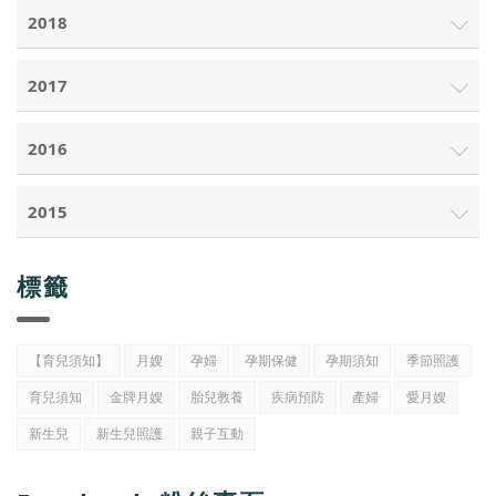
2018
2017
2016
2015
標籤
【育兒須知】
月嫂
孕婦
孕期保健
孕期須知
季節照護
育兒須知
金牌月嫂
胎兒教養
疾病預防
產婦
愛月嫂
新生兒
新生兒照護
親子互動