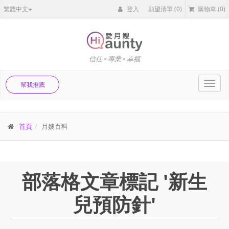
繁體中文
登入
願望清單
(0)
購物車
(0)
信任 • 專業 • 幸福
Toggl
幫我推薦
navig
首頁
月嫂百科
部落格文章標記 '新生
兒預防針'