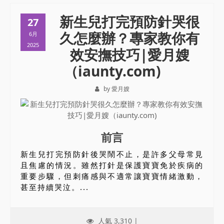
新生兒打完預防針哭很
27
久怎麼辦？專家教你有
6月
2025
效安撫技巧|愛月嫂
（iaunty.com)
by 愛月嫂
前言
新生兒打完預防針後哭鬧不止，是許多父母常見
且焦慮的情況。雖然打針是保護寶寶免於疾病的
重要步驟，但刺痛感與不適常讓寶寶情緒激動，
甚至持續哭泣。...
人氣 3,310 |