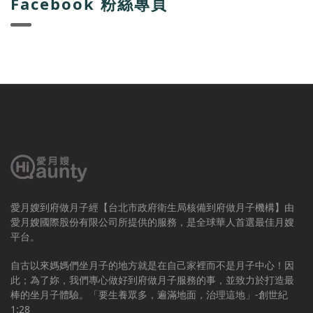
Facebook 粉絲專頁
愛月嫂到府做月子經【台北市政府衛生局核備到府做月子機構】由
愛月嫂國際股份有限公司所提供的服務，是全球華人首選最佳月嫂
平台。
自古以來媽媽們坐月子的地方就是在自己家裡而不是月子中心！因
此；為了妳，我們專心做好到府做月子服務的事，並致力於打造最
棒的坐月子體驗。「要生養眾多，遍滿地面，治理這地」-創世紀
1:28