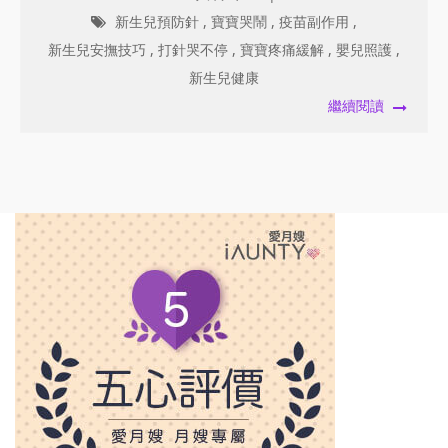
新生兒預防針
,
寶寶哭鬧
,
疫苗副作用
,
新生兒安撫技巧
,
打針哭不停
,
寶寶疼痛緩解
,
嬰兒照護
,
新生兒健康
繼續閱讀