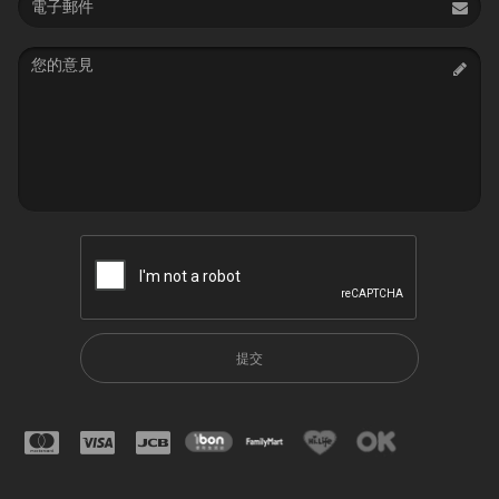
address
Message
提交