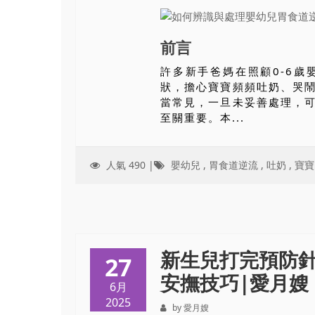
前言
許多新手爸媽在照顧0-6歲
狀，擔心寶寶頻頻吐奶、哭
當常見，一旦未妥善處理，
至關重要。本...
人氣 490 |
嬰幼兒
,
胃食道逆流
,
吐奶
,
寶寶
新生兒打完預防
27
安撫技巧|愛月嫂（i
6月
2025
by 愛月嫂