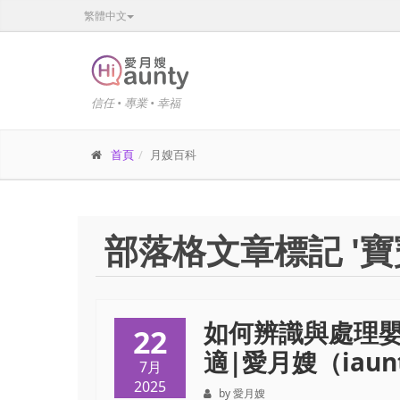
繁體中文
信任 • 專業 • 幸福
首頁
月嫂百科
部落格文章標記 '寶
如何辨識與處理
22
適|愛月嫂（iaunt
7月
2025
by 愛月嫂