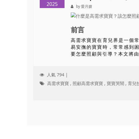
2025
by 愛月嫂
前言
高需求寶寶在育兒界是一個
易安撫的寶寶時，常常感到
要怎麼照顧與引導？本文將由.
人氣 794 |
高需求寶寶
,
照顧高需求寶寶
,
寶寶哭鬧
,
育兒