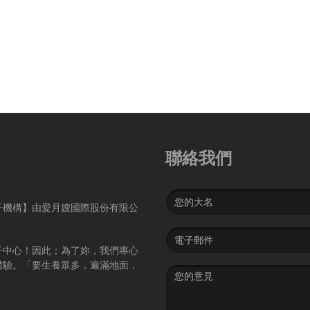
聯絡我們
Name
子機構】由愛月嫂國際股份有限公
Email
address
子中心！因此；為了妳，我們專心
體驗。「要生養眾多，遍滿地面，
Message