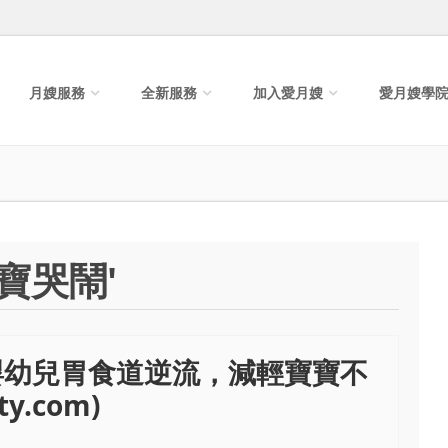
月嫂服務
全新服務
加入愛月嫂
愛月嫂學
寶哭鬧'
嬰幼兒胃食道逆流，減輕寶寶不
y.com)