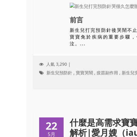
前言
新生兒打完預防針後哭鬧不
寶寶免於疾病的重要步驟，
泣。...
人氣 3,290 |
新生兒預防針
,
寶寶哭鬧
,
疫苗副作用
,
新生兒
什麼是高需求寶
22
解析|愛月嫂（iaun
5月