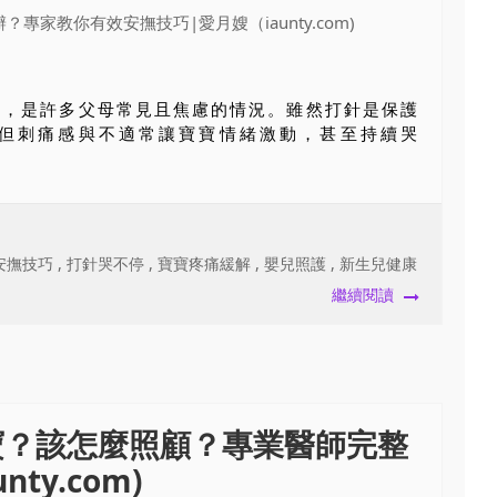
止，是許多父母常見且焦慮的情況。雖然打針是保護
但刺痛感與不適常讓寶寶情緒激動，甚至持續哭
安撫技巧
,
打針哭不停
,
寶寶疼痛緩解
,
嬰兒照護
,
新生兒健康
繼續閱讀
寶？該怎麼照顧？專業醫師完整
ty.com)