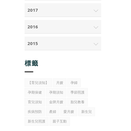
2017
2016
2015
標籤
【育兒須知】
月嫂
孕婦
孕期保健
孕期須知
季節照護
育兒須知
金牌月嫂
胎兒教養
疾病預防
產婦
愛月嫂
新生兒
新生兒照護
親子互動