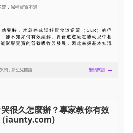
嬰幼兒時，常忽略或誤解胃食道逆流（GER）的症
鬧，卻不知如何有效緩解。胃食道逆流在嬰幼兒中相
可能影響寶寶的營養吸收與發展，因此掌握基本知識
哭鬧
,
新生兒照護
繼續閱讀
針哭很久怎麼辦？專家教你有效
aunty.com)