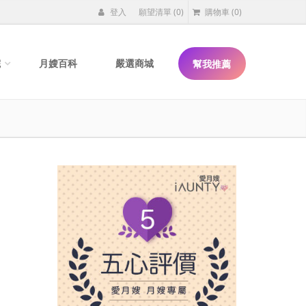
登入
願望清單
(0)
購物車
(0)
院
月嫂百科
嚴選商城
幫我推薦